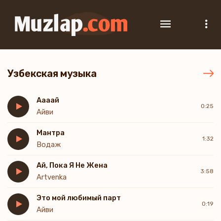
Узбекская музыка
Аааай
0:25
Айви
Мантра
1:32
Водаж
Ай, Пока Я Не Жена
3:58
Artvenka
Это мой любимый парт
0:19
Айви