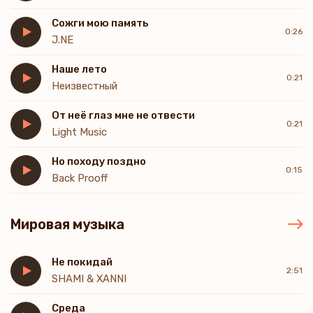
Сожги мою память
0:26
J.NE
Наше лето
0:21
Неизвестный
От неё глаз мне не отвести
0:21
Light Music
Но походу поздно
0:15
Back Prooff
Мировая музыка
Не покидай
2:51
SHAMI & XANNI
Среда