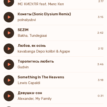
2:17
МС КИСУЛЯ feat. Милс Кел
Кометы (Sonic Elysium Remix)
3:15
polnalyubvi
SEZIM
2:42
Bakha, Tundegiaai
Любов, як осінь
2:12
kavabanga Depo kolibri & Agape
Торопитесь любить
3:46
Gudvin
Something In The Heavens
3:18
Lewis Capaldi
Девушка-сон
0:31
Alexander, My Family