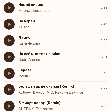
Новый вираж
2:55
Moonwalkersmusic
По барам
2:43
Taison
Ладно
2:30
Катя Чехова
На кой мне твоя любовь
0:16
Radil, Aname
Зараза
0:18
Руслан
Больше так не скучай (Remix)
3:33
Kutluev, Джиос, M.D. Максим Данилов
5 Минут назад (Remix)
3:20
CHEPIKK, Eternalme