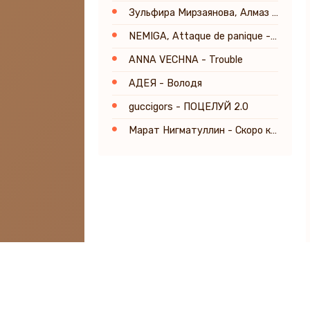
Зульфира Мирзаянова, Алмаз Мирзаянов - Аппагым
NEMIGA, Attaque de panique - Белым (Постхор Версия) [Prod. by TSRCT]
ANNA VECHNA - Trouble
АДЕЯ - Володя
guccigors - ПОЦЕЛУЙ 2.0
Марат Нигматуллин - Скоро кончится лето