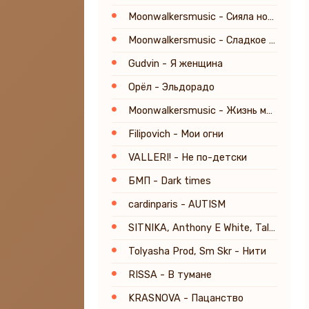
Moonwalkersmusic - Сияла ночь
Moonwalkersmusic - Сладкое усыпленье
Gudvin - Я женщина
Орёл - Эльдорадо
Moonwalkersmusic - Жизнь молодая
Filipovich - Мои огни
VALLERI! - Не по-детски
БМП - Dark times
cardinparis - AUTISM
SITNIKA, Anthony E White, Tal Babitzky - Everyday's a Lifetime
Tolyasha Prod, Sm Skr - Нити
RISSA - В тумане
KRASNOVA - Пацанство