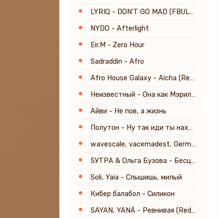
LYRIQ - DON'T GO MAD (FBULV Remix) [Radio Edit]
NYDO - Afterlight
Eir.M - Zero Hour
Sadraddin - Afro
Afro House Galaxy - Aïcha (Remember The Time)
Неизвестный - Она как Мэрилин Монро
Айви - Не пов, а жизнь
Полутон - Ну так иди ты нахуй, если я весь такой плохой
wavescale, vacemadest, German Geraskin - Моё лето (Remix)
5УТРА & Ольга Бузова - Бесценна(Red Line & M1CH3L P. Radio Remix)
Soli, Yaia - Слышишь, милый
Кибер балабол - Силикон
SAYAN, YANÁ - Ревнивая (Red Line & M1CH3L P Radio Remix)