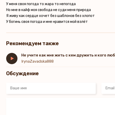
У меня своя погода то жара то непогода
Но мне в кайф моя свобода не суди меня природа
Я живу как сердце хочет без шаблонов без хлопот
У богинь своя погода и мне нравится мой взлёт
Рекомендуем также
Не учите как мне жить c кем дружить и кого лю
IrynaZavadska888
Обсуждение