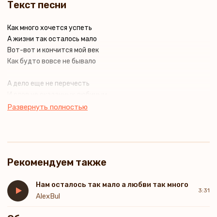
Текст песни
Как много хочется успеть
А жизни так осталось мало
Вот-вот и кончится мой век
Как будто вовсе не бывало
А дело еще не перечесть
И слов не сказанных любимым
Все это я хочу успеть
Развернуть полностью
Осуществить и стать счастливым
Что наша жизнь мгновенья-миг
Земной транзит пред жизнью вечной
Рекомендуем также
А я так мало в ней достиг
Считал что все в ней бесконечно
Нам осталось так мало а любви так много
3:31
Не думал я не дорожил
AlexBul
Всем тем что мне дано от Бога