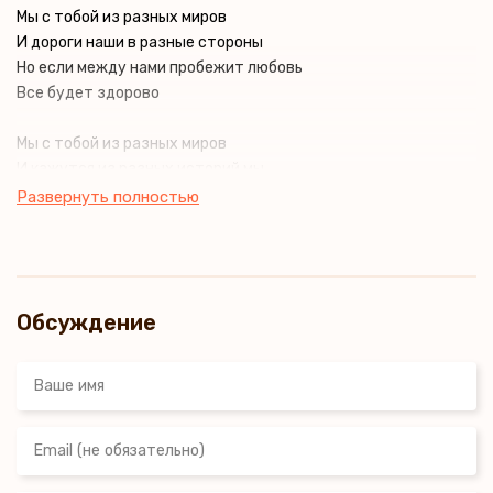
Мы с тобой из разных миров
И дороги наши в разные стороны
Но если между нами пробежит любовь
Все будет здорово
Мы с тобой из разных миров
И кажутся из разных историй мы
Но если между нами пробежит любовь
Развернуть полностью
Все будет здорово
Обсуждение