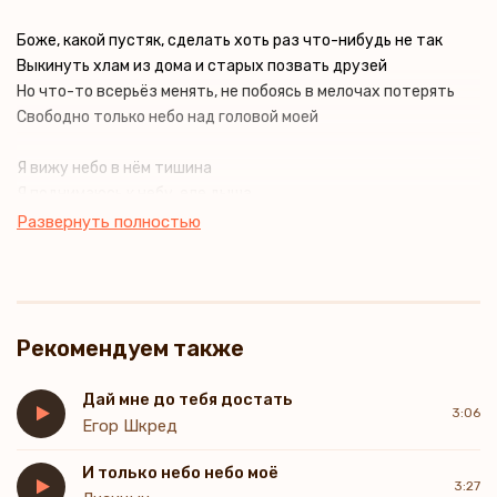
Боже, какой пустяк, сделать хоть раз что-нибудь не так
Выкинуть хлам из дома и старых позвать друзей
Но что-то всерьёз менять, не побоясь в мелочах потерять
Свободно только небо над головой моей
Я вижу небо в нём тишина
Я поднимаюсь к небу, еле дыша
И вдруг понимаю это моя душа
Развернуть полностью
Как нелепо жить вниз головой
Когда такое небо есть надо мной
И, кажется, звёзды можно достать рукой
Можно достать рукой, можно достать рукой
Рекомендуем также
Я и не ведал что этот мир такой
Дай мне до тебя достать
3:06
Егор Шкред
И только небо небо моё
3:27