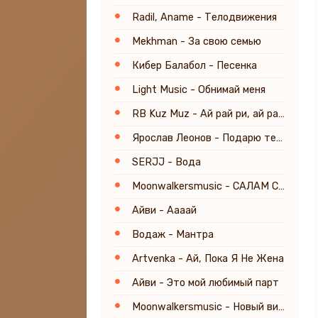
Radil, Aname - Телодвижения
Mekhman - За свою семью
Кибер Балабол - Песенка
Light Music - Обнимай меня
RB Kuz Muz - Ай рай ри, ай рай ра
Ярослав Леонов - Подарю тебе счастье
SERJJ - Вода
Moonwalkersmusic - САЛАМ САЛАМ
Айви - Аааай
Водаж - Мантра
Artvenka - Ай, Пока Я Не Жена
Айви - Это мой любимый парт
Moonwalkersmusic - Новый вираж