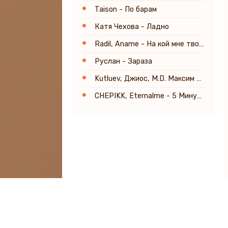
Taison - По барам
Катя Чехова - Ладно
Radil, Aname - На кой мне твоя любовь
Руслан - Зараза
Kutluev, Джиос, M.D. Максим Данилов - Больше так не скучай (Remix)
CHEPIKK, Eternalme - 5 Минут назад (Remix)