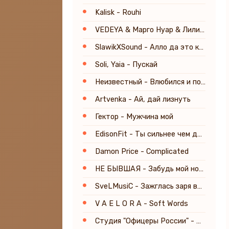
Kalisk - Rouhi
VEDEYA & Марго Нуар & Лилия Вайн & TSARICA - Счастье мне к лицу
SlawikXSound - Алло да это карма
Soli, Yaia - Пускай
Неизвестный - Влюбился и понесло
Artvenka - Ай, дай лизнуть
Гектор - Мужчина мой
EdisonFit - Ты сильнее чем думаешь
Damon Price - Complicated
НЕ БЫВШАЯ - Забудь мой номер
SveLMusiC - Зажглась заря вечерняя
V A E L O R A - Soft Words
Студия "Офицеры России" - Дива на Мальдивах