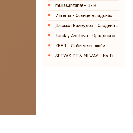
mullasantana! - Дым
V.Erema - Солнце в ладонях
Джамал Бахмудов - Сладкий яд твоей любви
Kuralay Avutova - Оралдым өзіме
KEER - Люби меня, люби
SEEYASIDE & MLWAY - No Time For Love