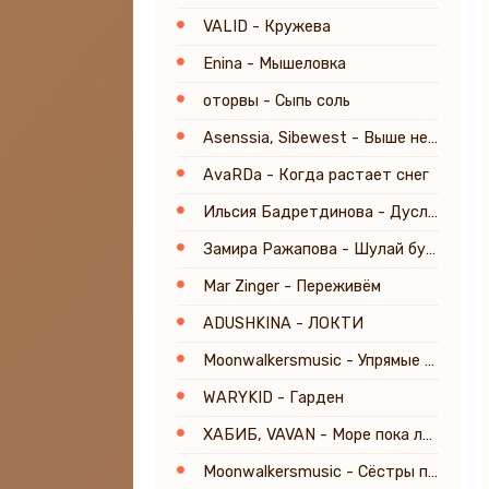
VALID - Кружева
Enina - Мышеловка
оторвы - Сыпь соль
Asenssia, Sibewest - Выше неба
AvaRDa - Когда растает снег
Ильсия Бадретдинова - Дуслык
Замира Ражапова - Шулай булыр
Mar Zinger - Переживём
ADUSHKINA - ЛОКТИ
Moonwalkersmusic - Упрямые глаза
WARYKID - Гарден
ХАБИБ, VAVAN - Море пока лето (prod. Fargo)
Moonwalkersmusic - Сёстры по сердцу