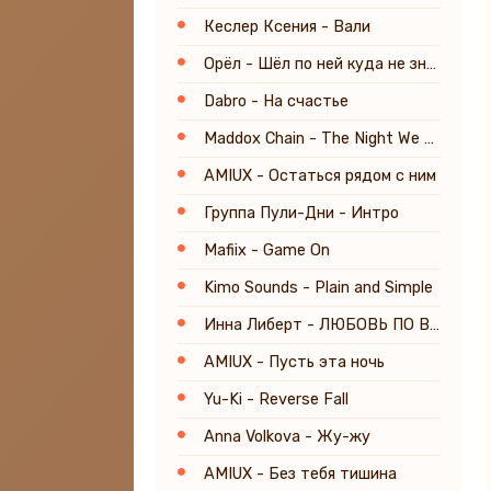
Кеслер Ксения - Вали
Орёл - Шёл по ней куда не знаю
Dabro - На счастье
Maddox Chain - The Night We Almost Made It
AMIUX - Остаться рядом с ним
Группа Пули-Дни - Интро
Mafiix - Game On
Kimo Sounds - Plain and Simple
Инна Либерт - ЛЮБОВЬ ПО ВЕНАМ
AMIUX - Пусть эта ночь
Yu-Ki - Reverse Fall
Anna Volkova - Жу-жу
AMIUX - Без тебя тишина