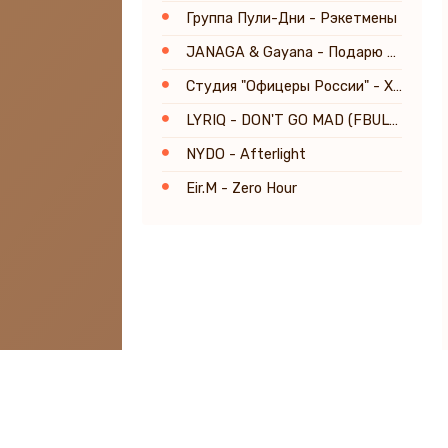
Группа Пули-Дни - Рэкетмены
JANAGA & Gayana - Подарю тебе цветы
Студия "Офицеры России" - Холоп
LYRIQ - DON'T GO MAD (FBULV Remix) [Radio Edit]
NYDO - Afterlight
Eir.M - Zero Hour