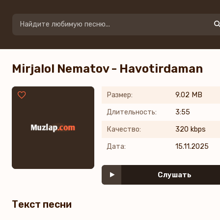
Mirjalol Nematov - Havotirdaman
Размер:
9.02 MB
Длительность:
3:55
Качество:
320 kbps
Дата:
15.11.2025
Слушать
Текст песни