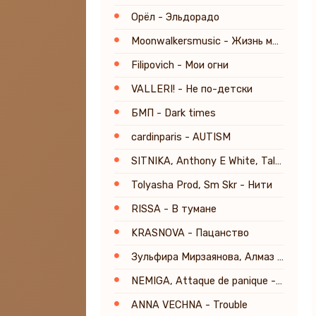
Орёл - Эльдорадо
Moonwalkersmusic - Жизнь молодая
Filipovich - Мои огни
VALLERI! - Не по-детски
БМП - Dark times
cardinparis - AUTISM
SITNIKA, Anthony E White, Tal Babitzky - Everyday's a Lifetime
Tolyasha Prod, Sm Skr - Нити
RISSA - В тумане
KRASNOVA - Пацанство
Зульфира Мирзаянова, Алмаз Мирзаянов - Аппагым
NEMIGA, Attaque de panique - Белым (Постхор Версия) [Prod. by TSRCT]
ANNA VECHNA - Trouble