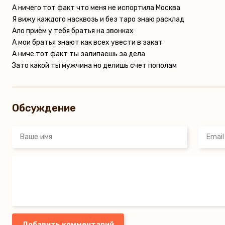
А ничего тот факт что меня не испортила Москва
Я вижу каждого насквозь и без таро знаю расклад
Ало приём у тебя братья на звонках
А мои братья знают как всех увести в закат
А ниче тот факт ты залипаешь за дела
Зато какой ты мужчина но делишь счет пополам
Обсуждение
Добавить комментарий