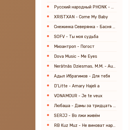
Русский народный PHONK - Мама Russia
XRISTXAN - Come My Baby
Снежинка Северянка - Басня Воробьи и соловей
SOFV - Ты моя судьба
Мизантроп - Погост
Dova Music - Me Eyes
Nerātnās Dziesmas, M.M. - Augusts
Адыл Ибрагимов - Для тебя
D'Litte - Amary Hajeli a
VONAMOUR - Je te veux
Любаша - Дамы за тридцать хотят влюбиться
SERJJ - Во лжи живём
RB Kuz Muz - Не виноват народ наш в бедах правых