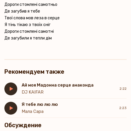
Дороги стомлені самотньо
Де загубив я тебе
Твої слова мов леза в серце
Я тінь тікаю з твоїх сніг
Дороги стомлені самотні
Де загубили я тепли дім
Рекомендуем также
Ай моя Мадонна серце анаконда
2:22
DJ KAIFAR
Я тебе лю лю лю
2:23
Мала Сара
Обсуждение