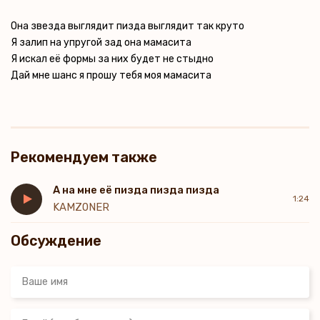
Она звезда выглядит пизда выглядит так круто
Я залип на упругой зад она мамасита
Я искал её формы за них будет не стыдно
Дай мне шанс я прошу тебя моя мамасита
Рекомендуем также
А на мне её пизда пизда пизда
1:24
KAMZ0NER
Обсуждение