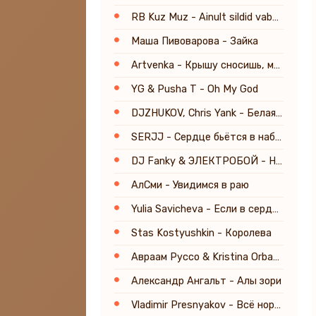
RB Kuz Muz - Ainult sildid vabariik
Маша Пивоварова - Зайка
Artvenka - Крышу сносишь, милок
YG & Pusha T - Oh My God
DJZHUKOV, Chris Yank - Белая ночь
SERJJ - Сердце бьётся в набат
DJ Fanky & ЭЛЕКТРОБОЙ - Не бойся ночи, я с тобой
АлСми - Увидимся в раю
Yulia Savicheva - Если в сердце живёт любовь
Stas Kostyushkin - Королева
Авраам Руссо & Kristina Orbakaitė - Просто любить тебя
Александр Ангальт - Алы зори
Vladimir Presnyakov - Всё нормально