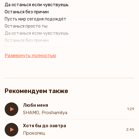
Да останься если чувствуешь
Останься без причин
Пусть мир сегодня подождёт
Останься просто ты
Да останься если чувствуешь
Останься без причин
Пусть мир сегодня подождёт
Останься просто ты
Развернуть полностью
Рекомендуем также
Люби меня
1:29
SHAMO, Proshamilya
Хотя бы до завтра
2:45
Прокопец