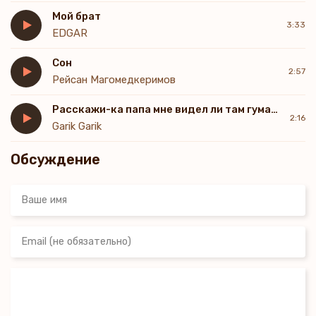
Мой брат
3:33
EDGAR
Сон
2:57
Рейсан Магомедкеримов
Расскажи-ка папа мне видел ли там гуманоидов
2:16
Garik Garik
Обсуждение