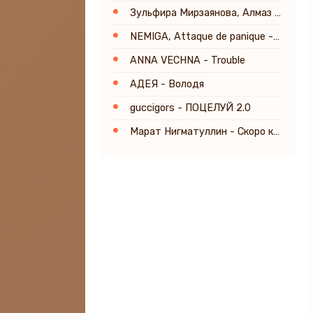
Зульфира Мирзаянова, Алмаз Мирзаянов - Аппагым
NEMIGA, Attaque de panique - Белым (Постхор Версия) [Prod. by TSRCT]
ANNA VECHNA - Trouble
АДЕЯ - Володя
guccigors - ПОЦЕЛУЙ 2.0
Марат Нигматуллин - Скоро кончится лето