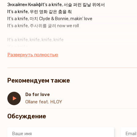
Энхайпен КнайфIt's a knife, 서슬 퍼런 칼날 위에서
It's a knife, 우린 영화 같은 춤을 춰
It's a knife, 마치 Clyde & Bonnie, makin' love
It's a knife, 주사위를 굴려 now we roll
It's a knife, knife, knife, knife
It's a knife
Knife, knife, knife, now we roll
Развернуть полностью
It's a knife, knife, knife, knife
It's a knife
Knife, knife, knife, knife
Рекомендуем также
비껴가 버렸지 once or twice
Do for love
시도는 좋았지만 felt too light
Ollane feat. HLOY
쫓아봐 우린 머리 위 satellite
덤벼봤자 칼은 허공에다 slice
Обсуждение