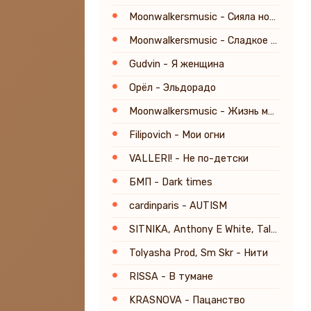
Moonwalkersmusic - Сияла ночь
Moonwalkersmusic - Сладкое усыпленье
Gudvin - Я женщина
Орёл - Эльдорадо
Moonwalkersmusic - Жизнь молодая
Filipovich - Мои огни
VALLERI! - Не по-детски
БМП - Dark times
cardinparis - AUTISM
SITNIKA, Anthony E White, Tal Babitzky - Everyday's a Lifetime
Tolyasha Prod, Sm Skr - Нити
RISSA - В тумане
KRASNOVA - Пацанство