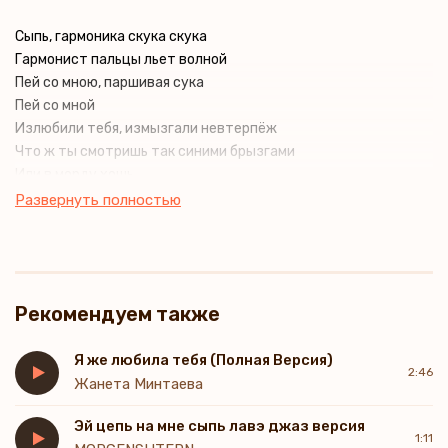
Сыпь, гармоника скука скука
Гармонист пальцы льет волной
Пей со мною, паршивая сука
Пей со мной
Излюбили тебя, измызгали невтерпёж
Что ж ты смотришь так синими брызгами
Или в морду хошь
В огород бы тебя, на чучело,
Развернуть полностью
Пугать ворон.
До печенок меня замучила
Со всех сторон
Сыпь гармоника сыпь моя частая
Рекомендуем также
Пей, выдра! Пей
Мне бы лучше вон ту, сисястую,
Она глупей
Я же любила тебя (Полная Версия)
2:46
Я средь женщин тебя не первую,
Жанета Минтаева
Немало вас.
Эй цепь на мне сыпь лавэ джаз версия
Но с такой вот, как ты, со стервою
1:11