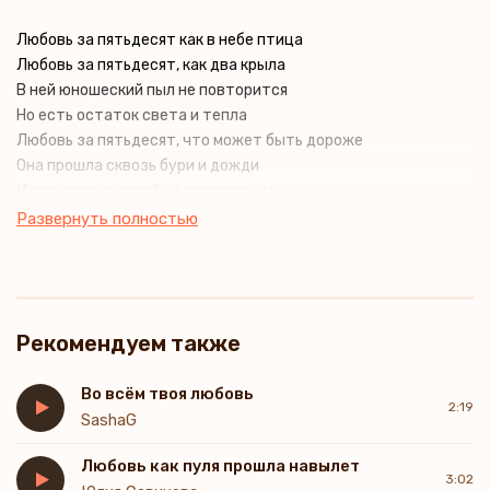
Любовь за пятьдесят как в небе птица
Любовь за пятьдесят, как два крыла
В ней юношеский пыл не повторится
Но есть остаток света и тепла
Любовь за пятьдесят, что может быть дороже
Она прошла сквозь бури и дожди
И ревностью своей не потревожит
Но будет ждать ночами у двери
Развернуть полностью
Уже без слов расскажет всё глаза
От прошлых лет в них ранняя усталость
Но та любовь, что поздно к нам зашла
Пусть не осудят, сколько там осталось
Рекомендуем также
Пусть в юности их мир иной не задалось
Но мы пытаемся видеть Бог ошибки
Прошли сквозь одиночество и ложь
Во всём твоя любовь
2:19
И поздняя любовь даёт попытку
SashaG
Любовь как пуля прошла навылет
3:02