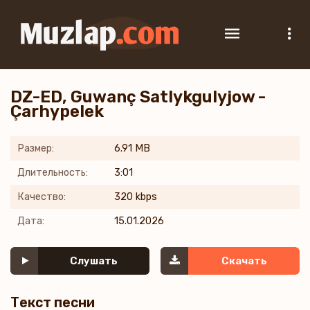
DZ-ED, Guwanç Satlykgulyjow -
Çarhypelek
Размер:
6.91 MB
Длительность:
3:01
Качество:
320 kbps
Дата:
15.01.2026
Слушать
Скачать
Текст песни