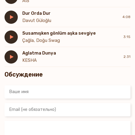
AIS
Dur Orda Dur
4:08
Davut Güloğlu
Susamışken gönlüm aşka sevgiye
3:15
Çağla, Doğu Swag
Aglatma Dunya
2:31
KESHA
Обсуждение