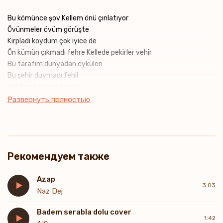
Bu kömünce şov Kellem önü çınlatıyor
Övünmeler övüm görüşte
Kırpladı koydum çok iyice de
Ön kümün çıkmadı fehre Kellede pekirler vehir
Bu tarafım dünyadan öykülen
Bu şehir duymadı fehil
Her kimin övüne göre
Üç gözüm benim Yalnız sayılıdır çarxını telek
Развернуть полностью
Çəgən köpü yanmağı gərək
Ayna bolmaq üçün min yani
Məhrəmə mafik məhre dar
Bir də adalatın dünya dalım
Рекомендуем также
Dalım dalım dalım
Azap
3:03
Naz Dej
Badem serabla dolu cover
1:42