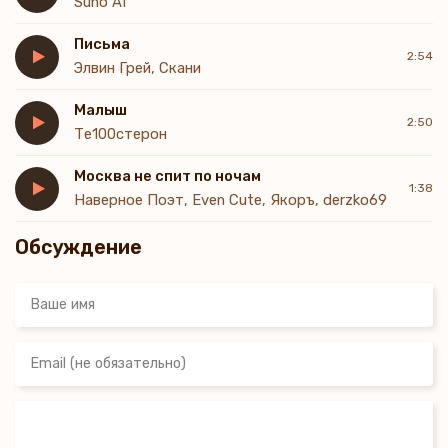
Suno AI
Письма
2:54
Элвин Грей, Скани
Малыш
2:50
Те100стерон
Москва не спит по ночам
1:38
Наверное Поэт, Even Cute, Якоръ, derzko69
Обсуждение