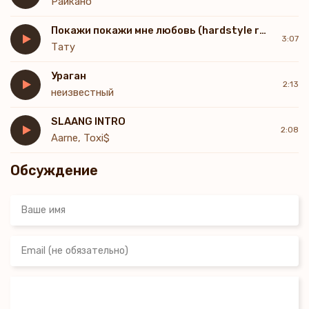
Райкано
Покажи покажи мне любовь (hardstyle remix)
3:07
Тату
Ураган
2:13
неизвестный
SLAANG INTRO
2:08
Aarne, Toxi$
Обсуждение