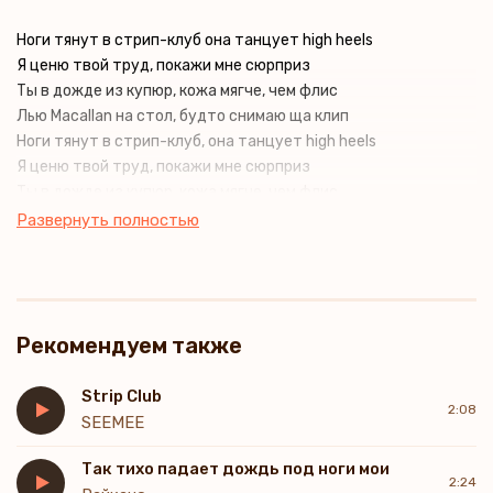
Ноги тянут в стрип-клуб она танцует high heels
Я ценю твой труд, покажи мне сюрприз
Ты в дожде из купюр, кожа мягче, чем флис
Лью Macallan на стол, будто снимаю ща клип
Ноги тянут в стрип-клуб, она танцует high heels
Я ценю твой труд, покажи мне сюрприз
Ты в дожде из купюр, кожа мягче, чем флис
Лью Macallan на стол, будто снимаю ща клип
Развернуть полностью
Рекомендуем также
Strip Club
2:08
SEEMEE
Так тихо падает дождь под ноги мои
2:24