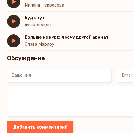
Милана Некрасова
Будь тут
лучнадежды
Больше не курю я хочу другой аромат
Слава Марлоу
Обсуждение
Добавить комментарий