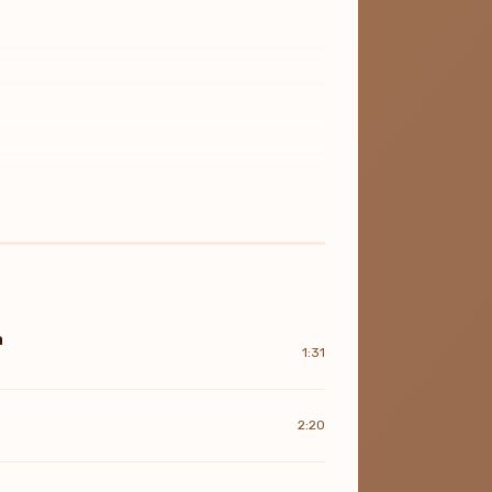
а
1:31
2:20