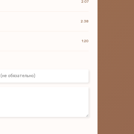
2:07
2:38
1:20