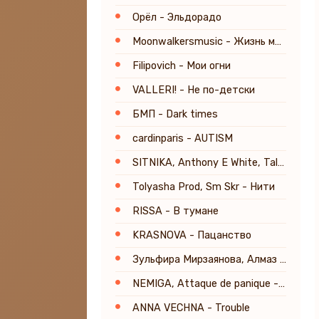
Орёл - Эльдорадо
Moonwalkersmusic - Жизнь молодая
Filipovich - Мои огни
VALLERI! - Не по-детски
БМП - Dark times
cardinparis - AUTISM
SITNIKA, Anthony E White, Tal Babitzky - Everyday's a Lifetime
Tolyasha Prod, Sm Skr - Нити
RISSA - В тумане
KRASNOVA - Пацанство
Зульфира Мирзаянова, Алмаз Мирзаянов - Аппагым
NEMIGA, Attaque de panique - Белым (Постхор Версия) [Prod. by TSRCT]
ANNA VECHNA - Trouble