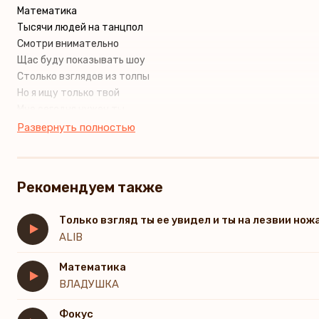
Математика
Тысячи людей на танцпол
Смотри внимательно
Щас буду показывать шоу
Столько взглядов из толпы
Но я ищу только твой
Мне сегодня нужен ты
И никто другой
Развернуть полностью
Напиши трек про меня
Дай мне свой сольный концерт
Когда увидел мой взгляд
Рекомендуем также
Ты поменялся в лице
Пусть они все говорят
Только взгляд ты ее увидел и ты на лезвии нож
Вокруг так много людей
ALIB
Считай до трёх про себя
И целуй прямо здесь
Математика
ВЛАДУШКА
Фокус