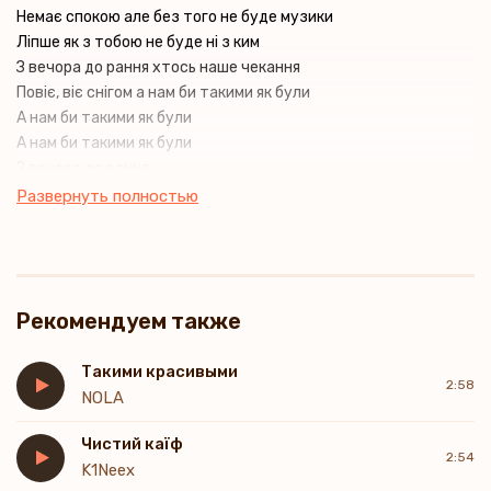
Немає спокою але без того не буде музики
Ліпше як з тобою не буде ні з ким
З вечора до рання хтось наше чекання
Повіє, віє снігом а нам би такими як були
А нам би такими як були
А нам би такими як були
З вечора до рання
Десь по шумних містах
Развернуть полностью
Хтось когось цілував
Хтось комусь не сказав
А хтось промовляв:
Ну зроби, ну щось зроби
Рекомендуем также
З моїми шаленими думками
До коханих, мабуть, біжать
Найгучнішими словами»
Такими красивыми
2:58
З вечора до рання
NOLA
Хтось наше чекання
Чистий каїф
Повіє, віє снігом
2:54
K1Neex
А нам би такими, як були