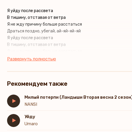
Я уйду после рассвета
В тишину, отставая от ветра
Я не жду причину больше расстаться
Драться поздно, убегай, ай-яй-яй-яй
Я уйду после рассвета
В тишину, отставая от ветра
Я не жду причину больше расстаться
Драться поздно, убегай, ай-яй-яй-яй
Развернуть полностью
(Я уйду)
Рекомендуем также
Милый потерпи (Ландыши Вторая весна 2 сезон
NANSI
Уйду
Umaro