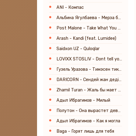
ANI - Компас
Альбина Ягулбаева - Мерза безам
Post Malone - Take What You Want (feat. Ozzy Osbourne & Travis Scott)
Arash - Kandi (feat. Lumidee)
Saidxon UZ - Quloqlar
LOVIXX STOSLIV - Dont tell your dreams to everybody
Гузель Уразова - Тимэсен тик кузлэрем
DARICORN - Сендей жан деді маған Тәңір бермейді
Zhamil Turan - Жаль бы мает так
Адыл Ибрагимов - Милый
Полутон - Она вырастет девочкой самой красивой
Адыл Ибрагимов - Как я могла
Baga - Горят лишь для тебя