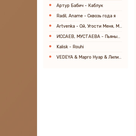
Артур Бабич - Каблук
Radil, Aname - Сквозь года я
Artvenka - Ой, Угости Меня, Милок
ИССАЕВ, МУСТАЕВА - Пьяными ночами
Kalisk - Rouhi
VEDEYA & Марго Нуар & Лилия Вайн & TSARICA - Счастье мне к лицу