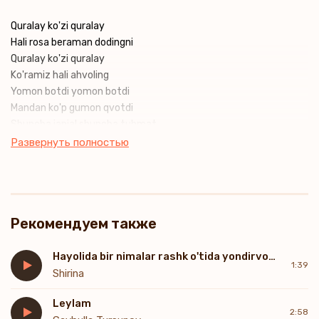
Quralay ko'zi quralay
Hali rosa beraman dodingni
Quralay ko'zi quralay
Ko'ramiz hali ahvoling
Yomon botdi yomon botdi
Mandan ko'p gumon qvotdi
Shuncha janjal shuncha tuhmat
Hayronman qatdan ovotdi
Развернуть полностью
Yondirvotdi kuydirvotdi
Yo o'zicha suydirvotdi
Tergayverib tergayverib
Jon jonimdan to'ydirvotdi
Рекомендуем также
Hayolida bir nimalar rashk o'tida yondirvotdi (FanaaTV Remix)
1:39
Shirina
Leylam
2:58