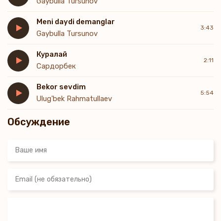
Gaybulla Tursunov
Meni daydi demanglar
3:43
Gaybulla Tursunov
Куралай
2:11
Сардорбек
Bekor sevdim
5:54
Ulug'bek Rahmatullaev
Обсуждение