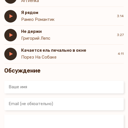
ArtVenka
Я рядом
3:14
Рамео Романтик
Не держи
3:27
Григорий Лепс
Качается ель печально в окне
4:11
Порез На Собаке
Обсуждение