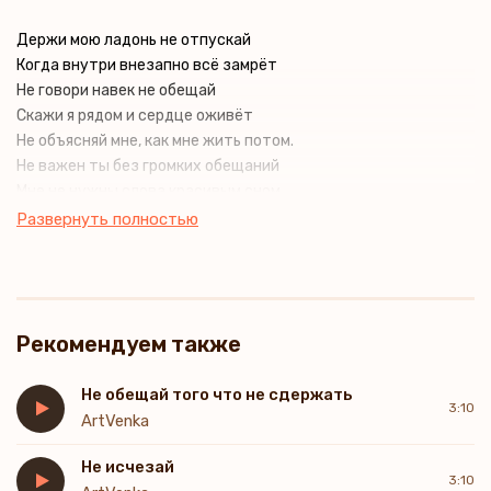
Держи мою ладонь не отпускай
Когда внутри внезапно всё замрёт
Не говори навек не обещай
Скажи я рядом и сердце оживёт
Не объясняй мне, как мне жить потом.
Не важен ты без громких обещаний
Мне не нужны слова красивым сном.
Мне нужен рядом ты без оправданий
Развернуть полностью
Рекомендуем также
Не обещай того что не сдержать
3:10
ArtVenka
Не исчезай
3:10