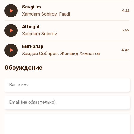
Sevgilim
4:22
Xamdam Sobirov, Faadi
Altingul
3:59
Xamdam Sobirov
Ёмгирлар
4:43
Хамдам Собиров, Жамшид Химматов
Обсуждение