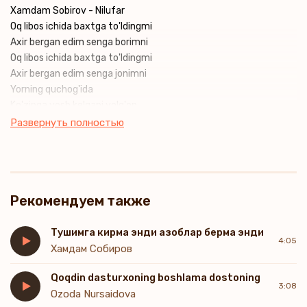
Xamdam Sobirov - Nilufar
Oq libos ichida baxtga to'ldingmi
Axir bergan edim senga borimni
Oq libos ichida baxtga to'ldingmi
Axir bergan edim senga jonimni
Yorning quchog'ida
Ko'zinga yosh kelgani yolg'on
Alam qilar sezdirmasdan
Развернуть полностью
Mendan kechib ketganing oson
Ishonmayman muhabbatga
Yurakkinam xor bo'ldi
Ko'z oldimda sevgilim
Рекомендуем также
Begonaga yor bo'ldi
Тушимга кирма энди азоблар берма энди
4:05
Хамдам Собиров
Qoqdin dasturxoning boshlama dostoning
3:08
Ozoda Nursaidova