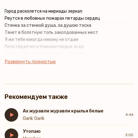
Город расколется на мириады зеркал
Рвутся в любовных пожарах петарды сердец
Стенка за стенкой душа, за душою тоска
Тянет в болотную топь заколдованных мест
Я же тебя никогда никому не отдам
Пело сердечко и плакали гордые льды
Наши тела бы могли отыскать по следам
Если бы мы не забыли оставить следы
Развернуть полностью
Дайте мне белые крылья
Я утопаю в омуте
Через тернии провода
В небо только б не мучаться
Рекомендуем также
Тучкой маленькой обернусь
И над твоим крохотным домиком
Разрыдаюсь косым дождём
Ах журавли журавли крылья белые
4:46
Garik Garik
Утопаю
3:00