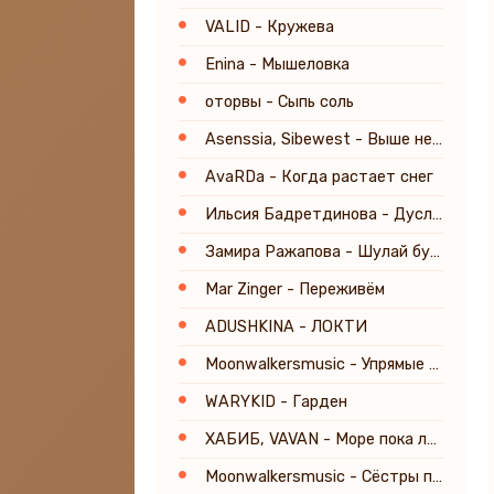
VALID - Кружева
Enina - Мышеловка
оторвы - Сыпь соль
Asenssia, Sibewest - Выше неба
AvaRDa - Когда растает снег
Ильсия Бадретдинова - Дуслык
Замира Ражапова - Шулай булыр
Mar Zinger - Переживём
ADUSHKINA - ЛОКТИ
Moonwalkersmusic - Упрямые глаза
WARYKID - Гарден
ХАБИБ, VAVAN - Море пока лето (prod. Fargo)
Moonwalkersmusic - Сёстры по сердцу