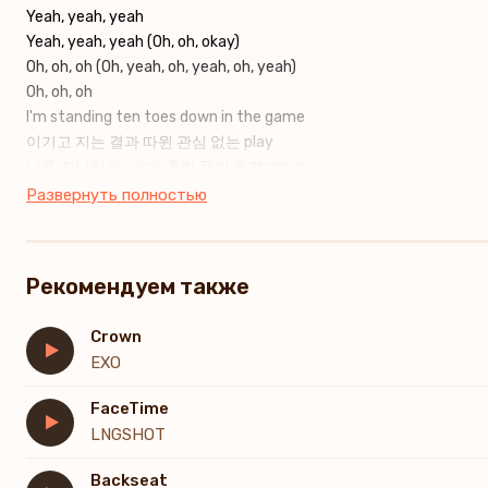
Yeah, yeah, yeah
Yeah, yeah, yeah (Oh, oh, okay)
Oh, oh, oh (Oh, yeah, oh, yeah, oh, yeah)
Oh, oh, oh
I'm standing ten toes down in the game
이기고 지는 결과 따윈 관심 없는 play
나를 지나쳐간 pace, 홀린 듯이 옮겨 move
너의 수에 걸려 이미 나를 꿰뚫는 그 눈
Развернуть полностью
애써봐도 숨이 차, 숨이 차
갇힌 것 같아 함정 속에
넌 놀리듯 groovin' now, groovin' now
Рекомендуем также
나만 바빠, yeah, 이 놀이 속에
널 쫓는 난 길을 잃어 매일 밤
Crown
습관처럼 미쳐가
EXO
이건 완벽한 error, error, uh, yeah
오만한 착각을 한 죄일까
FaceTime
그 손짓과 시선 사이
LNGSHOT
널 못 이겨 난 never ever (I've been feeling like)
(Crazy, crazy, crazy) 나를 흩트려놔 up all night, uh
Backseat