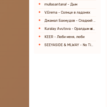
mullasantana! - Дым
V.Erema - Солнце в ладонях
Джамал Бахмудов - Сладкий яд твоей любви
Kuralay Avutova - Оралдым өзіме
KEER - Люби меня, люби
SEEYASIDE & MLWAY - No Time For Love