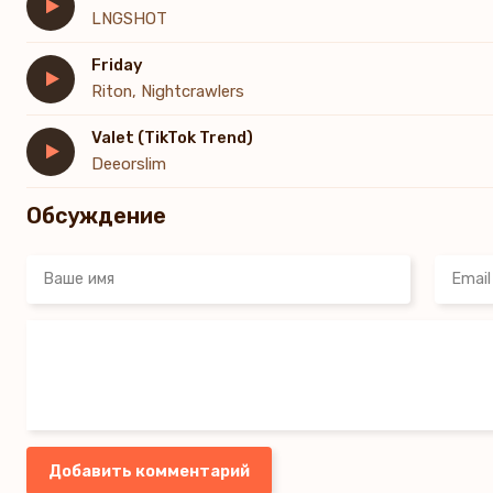
(Crazy, crazy, crazy)
LNGSHOT
(Crazy, crazy, crazy) Take a look, look, look at my life
(Crazy, crazy, crazy)
Friday
Riton, Nightcrawlers
Valet (TikTok Trend)
Deeorslim
Обсуждение
Добавить комментарий