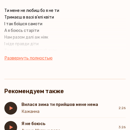
Ти мене не любиш бо я не ти
Тримаєш в вазі вʼялі квіти
І так боїшся самоти
А я боюсь старіти
Нам разом далі аж ніяк
І ніде правди діти
Ти все чекаєш клятий знак
А я боюсь з тобою старіти
Развернуть полностью
Рекомендуем также
Вилася зима ти прийшов мене нема
2:26
Кажанна
Я не боюсь
3:26