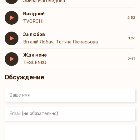
Амина Магомедова
Вихідний
2:52
TVORCHI
За любов
1:26
Віталій Лобач, Тетяна Піскарьова
Жди мене
2:47
TESLENKO
Обсуждение