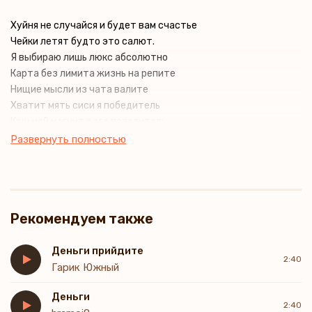
Хуйня не случайся и будет вам счастье
Чейки летят будто это салют.
Я выбираю лишь люкс абсолютно
Карта без лимита жизнь на репите
Нищие мысли из чата валите
Хватит мять сиси я победитель
Кэш мой магнит я его повелитель
Развернуть полностью
Рекомендуем также
Деньги прийдите
2:40
Гарик Южный
Деньги
2:40