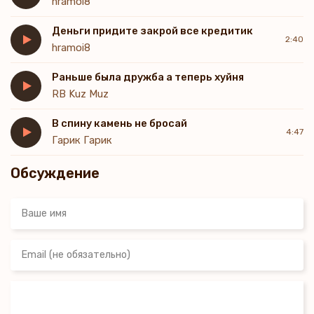
hramoi8
Деньги придите закрой все кредитик
2:40
hramoi8
Раньше была дружба а теперь хуйня
RB Kuz Muz
В спину камень не бросай
4:47
Гарик Гарик
Обсуждение