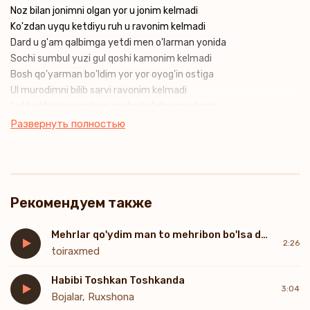
Noz bilan jonimni olgan yor u jonim kelmadi
Ko'zdan uyqu ketdiyu ruh u ravonim kelmadi
Dard u g'am qalbimga yetdi men o'larman yonida
Sochi sumbul yuzi gul qoshi kamonim kelmadi
Bosh qo'yarman bo'ldim yor yor oyog'in ostiga
Ul murodimni bilib sarvi ravonim kelmadi
Lutf etib kelgaymikan ancha bo'ldim muntazir
Ahdi yolg'on sevgiliim shirin zabonim kelmadi
Развернуть полностью
Ruhi ravonim bir gal qoshi kamonim bir gal
Shirin zabonim bir gal bari gal bari gal
Рекомендуем также
Mehrlar qo'ydim man to mehribon bo'lsa devon
2:26
toiraxmed
Habibi Toshkan Toshkanda
3:04
Bojalar, Ruxshona