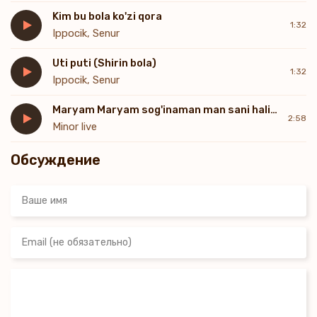
Kim bu bola ko'zi qora
1:32
Ippocik, Senur
Uti puti (Shirin bola)
1:32
Ippocik, Senur
Maryam Maryam sog'inaman man sani haliyam
2:58
Minor live
Обсуждение