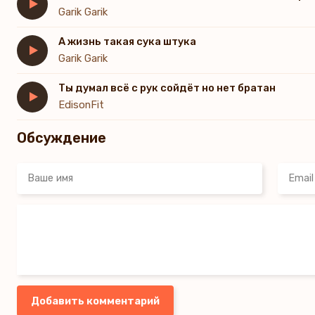
Garik Garik
А жизнь такая сука штука
Garik Garik
Ты думал всё с рук сойдёт но нет братан
EdisonFit
Обсуждение
Добавить комментарий