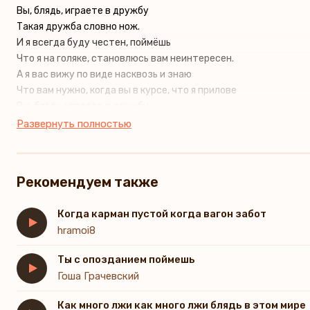
Вы, блядь, играете в дружбу
Такая дружба словно нож.
И я всегда буду честен, поймёшь
Что я на голяке, становлюсь вам неинтересен.
А я вас вижу по виде насквозь и знаю
Что вам нужно, когда вы в курсе, что я прилове
Вы, блядь, играете в дружбу
Такая дружба словно нож
Развернуть полностью
И я всегда буду честен поймёшь
Что я на голяке становлюсь вам неинтересен
Но вот в кармане денежный фонтан
Рекомендуем также
И сразу сходу братан привет братан
Когда карман пустой когда вагон забот
hramoi8
Ты с опозданием поймешь
Гоша Грачевский
Как много лжи как много лжи блядь в этом мире