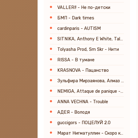
VALLERI! - Не по-детски
БМП - Dark times
cardinparis - AUTISM
SITNIKA, Anthony E White, Tal Babitzky - Everyday's a Lifetime
Tolyasha Prod, Sm Skr - Нити
RISSA - В тумане
KRASNOVA - Пацанство
Зульфира Мирзаянова, Алмаз Мирзаянов - Аппагым
NEMIGA, Attaque de panique - Белым (Постхор Версия) [Prod. by TSRCT]
ANNA VECHNA - Trouble
АДЕЯ - Володя
guccigors - ПОЦЕЛУЙ 2.0
Марат Нигматуллин - Скоро кончится лето