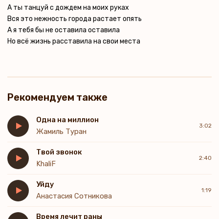
А ты танцуй с дождем на моих руках
Вся это нежность города растает опять
А я тебя бы не оставила оставила
Но всё жизнь расставила на свои места
Рекомендуем также
Одна на миллион
3:02
Жамиль Туран
Твой звонок
2:40
KhaliF
Уйду
1:19
Анастасия Сотникова
Время лечит раны