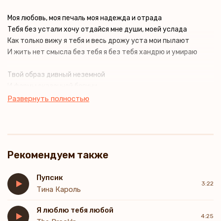
Моя любовь, моя печаль моя надежда и отрада
Тебя без устали хочу отдайся мне души, моей услада
Как только вижу я тебя и весь дрожу уста мои пылают
И жить нет смысла без тебя я без тебя хандрю и умираю
Твой образ дивный неземной
И формы сказочной богини
Увижу в трансформации любой
Развернуть полностью
Я узнавал тебя всегда узнаю я и ныне
Люблю с тобой я посидеть
Люблю ласкать тебя один или с друзьями
Рекомендуем также
Да, без тебя могу я умереть
Приди ко мне, и я прижмусь к тебе губами
Пупсик
3:22
Чудесный миг, вот ты в моих руках
Тина Кароль
Они хоть и дрожат, но их движения чётки
Я люблю тебя любой
Я пью тебя, а после, закусив рукав
4:25