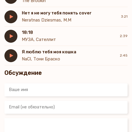
The Brookln
Я спать с тобой ложусь
Бутылка водки бутылка водки бутылка водки
Hет я не могу тебя понять cover
3:21
Neratnas Dziesmas, M.M
18:18
2:39
МУЗА, Сателлит
Я люблю тебя моя кошка
2:45
NaCl, Тони Браско
Обсуждение