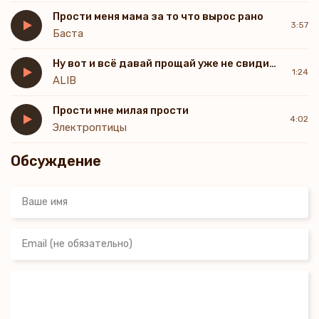
Ты самая лучшая
Прости меня мама за то что вырос рано
В написании сказок
3:57
Баста
Помнишь, как начиналось?
Для тебя несерьёзно
Ну вот и всё давай прощай уже не свидимся
Но после, прыгнув в кузов
1:24
ALIB
Отпали твои вопросы
Ты была хороша, но я не спешил
Прости мне милая прости
Пытался ещё глубже достать до твоей души
4:02
Электроптицы
Но вновь бился об пустоту
Слышал только Хочу
Обсуждение
Я заплачу за твоё «люблю