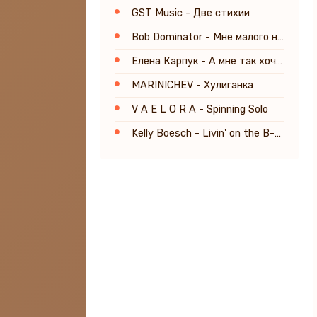
GST Music - Две стихии
Bob Dominator - Мне малого надо
Елена Карпук - А мне так хочется вернуться
MARINICHEV - Хулиганка
V A E L O R A - Spinning Solo
Kelly Boesch - Livin' on the B-Side