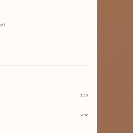
art
3:30
3:12