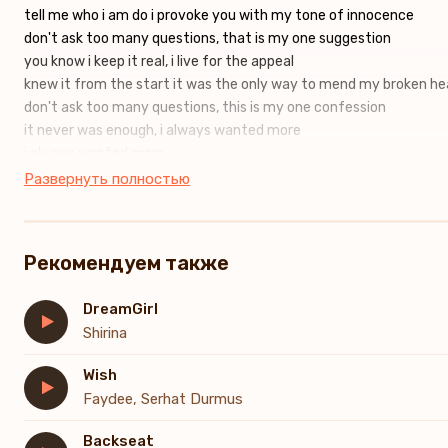
tell me who i am do i provoke you with my tone of innocence
don't ask too many questions, that is my one suggestion
you know i keep it real, i live for the appeal
knew it from the start it was the only way to mend my broken he
don't ask too many questions, this is my one confession
it never was enough, i always wanted more
i always wanted more
fame is a gun and i point it blind
Развернуть полностью
crash and burn, girl, baby, swallow it dry
you got a front row seat and i
i got a taste of the glamorous life
Рекомендуем также
there's no mystery, i'm gonna make it
gonna go down in history
DreamGirl
don't ask too many questions, god gave me the permission
Shirina
and when you shame me, it makes me want it more
it makes me want it more, more
Wish
Faydee, Serhat Durmus
Backseat