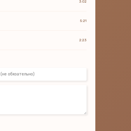
3:02
5:21
2:23