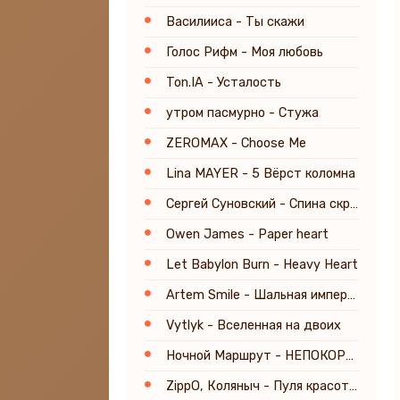
Василииса - Ты скажи
Голос Рифм - Моя любовь
Ton.IA - Усталость
утром пасмурно - Стужа
ZEROMAX - Choose Me
Lina MAYER - 5 Вёрст коломна
Сергей Суновский - Спина скрипит, но ноги пляшут
Owen James - Paper heart
Let Babylon Burn - Heavy Heart
Artem Smile - Шальная императрица
Vytlyk - Вселенная на двоих
Ночной Маршрут - НЕПОКОРНАЯ
ZippO, Коляныч - Пуля красотуля