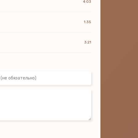
4:03
1:35
3:21