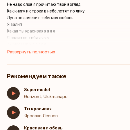
Не надо слов я прочитаю твой взгляд
Как книгу и строки в небо летят по лику
Луна не заменит тебя моя любовь
Я залип
Какая ты красивая я я я я
Я залип не тебя я я я я
Ты моя мир и я я я я я
Буду жить ради неё
Развернуть полностью
Какая ты красивая я я я я я
Я залип не тебя я я я я
Ты моя мир и я я я я я
Рекомендуем также
Буду жить ради неё
Supermodel
Gorizont, Ulukmanapo
Ты красивая
Ярослав Леонов
Красивая любовь