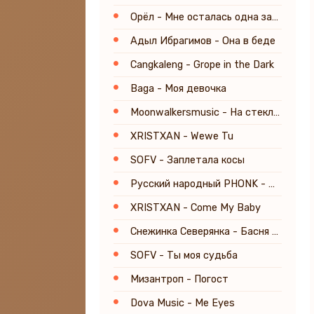
Орёл - Мне осталась одна забава
Адыл Ибрагимов - Она в беде
Cangkaleng - Grope in the Dark
Baga - Моя девочка
Moonwalkersmusic - На стекле мой след тает под дождём
XRISTXAN - Wewe Tu
SOFV - Заплетала косы
Русский народный PHONK - Мама Russia
XRISTXAN - Come My Baby
Снежинка Северянка - Басня Воробьи и соловей
SOFV - Ты моя судьба
Мизантроп - Погост
Dova Music - Me Eyes