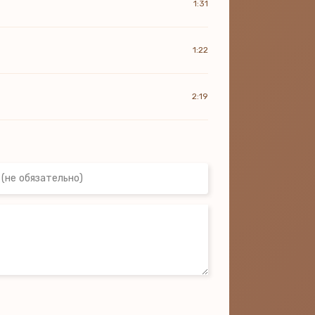
1:31
1:22
2:19