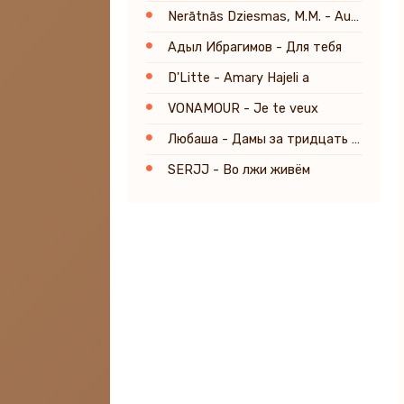
Nerātnās Dziesmas, M.M. - Augusts
Адыл Ибрагимов - Для тебя
D'Litte - Amary Hajeli a
VONAMOUR - Je te veux
Любаша - Дамы за тридцать хотят влюбиться
SERJJ - Во лжи живём