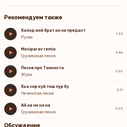
Рекомендуем также
Холод мой брат он не предаст
1:33
Русик
Moviparav remix
3:46
Грузинская песня
Песня про Танкиста
2:55
Жуки
Хьа сир куй тиш лур бу
3:17
Чеченская песня
Ай на ни на на
3:03
Грузинская песня
Обсуждение