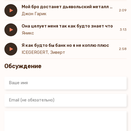
Мой бро достанет дьявольский металл как будто никель
2:09
Джон Гарик
Она целует меня так как будто знает что
3:13
Яникс
Я как будто бы банк но я не коплю плюс
2:58
ICEGERGERT, Зиверт
Обсуждение