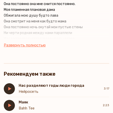
Она постоянно она мне снится постоянно.
Моя пламенная плановая дама
Обжигала мою душу будто лава
Она смотрит на меня как будто мама
Она постоянно ночь окутай мои пустые стены
Ни черти родная между нами параллели
Нас разделяют мили города мосты аллеи
Эти будни без тебя как будто догорели
Развернуть полностью
Baby, ты самый жаркий момент в моей жизни знаешь
И это очень нас с тобой двоих дошло
Сжигает время скандалы крики будто бы небо твои блики
Как говорится, нам не разбиться, как море
Рекомендуем также
Нас разделяют годы люди города
3:17
Нейросеть
Маяк
2:23
Bahh Tee