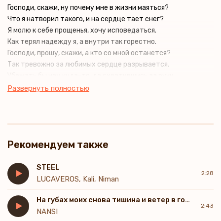
Господи, скажи, ну почему мне в жизни маяться?
Что я натворил такого, и на сердце тает снег?
Я молю к себе прощенья, хочу исповедаться.
Как терял надежду я, а внутри так горестно.
Господи, прошу, скажи, а кто со мной останется?
Так тревожно за любимых сердце разрывается.
Убежать бы нам куда-то, да схватившись за руки.
За надеждой и любовью впереди.
Развернуть полностью
Засыпай на моих руках
Отраженьем звездного неба и солнца в моих глазах
Засыпай на моих руках
Обречен настигнет время все вернуть назад
Рекомендуем также
Жизнь порой нас бьет нещадно, слезы льются через край.
Зла, предательства осадок но ты рук не опускай
В полумраке коридоров улыбнулся братец мне
STEEL
2:28
Будто рядом он со мной, а не в небесной синеве
LUCAVEROS, Kali, Niman
Дней летящих осознание это боль, но ты терпи
На губах моих снова тишина и ветер в голове
Все равно ты не изменишь ни секунды из пути
2:43
NANSI
На пределе, стиснув зубы, немой крик в моих ушах