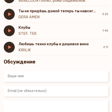
BENZCOUNTGANG, рома сладкихснов
Ты не придёшь домой теперь ты навсегда со мной
3:22
GERA AMEN
Клубы
1:42
STEF, TES
Любишь техно клубы и дешевое вино
2:11
KIRILIK
Обсуждение