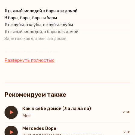
Я пьяный, молодой в бары как домой
В бары, бары, бары и бары
Я в клубы, в клубы, в клубы, клубы
Я пьяный, молодой, в бары как домой
Залетаю как я, залетаю домой
Я в бары, бары, бары и бары
Я в клубы, в клубы, в клубы, клубы
Развернуть полностью
Я пьяный, молодой, в бары как домой
Залетаю как я, залетаю домой
Рекомендуем также
Как к себе домой (Ла ла ла ла)
2:38
Мот
Mercedes Dope
2:01