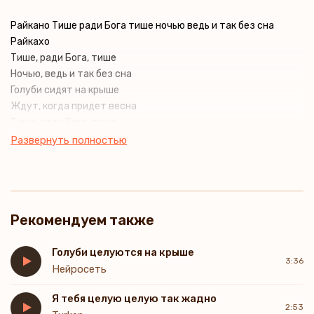
Райкано Тише ради Бога тише ночью ведь и так без сна
Райкахо
Тише, ради Бога, тише
Ночью, ведь и так без сна
Голуби сидят на крыше
Ждут, когда придет весна
Тише, ради Бога, тише
Ночью, ведь и так без сна
Развернуть полностью
Голуби сидят на крыше
Ждут, когда придет весна
Рекомендуем также
Голуби целуются на крыше
3:36
Нейросеть
Я тебя целую целую так жадно
2:53