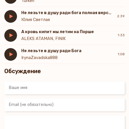
Turken
Не лезьте в душу ради бога полная версия
2:39
Юлия Светлая
А кровь кипит мы летим на Порше
1:33
ALEKS ATAMAN, FINIK
Не лезьте в душу ради Бога
1:08
IrynaZavadska888
Обсуждение