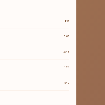
1:16
5:07
3:46
1:26
1:42