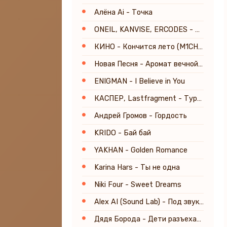
Алёна Ai - Точка
ONEIL, KANVISE, ERCODES - Stepping into Light
КИНО - Кончится лето (M1CH3L P. & Red Line Remix) Radio Version
Новая Песня - Аромат вечной любви
ENIGMAN - I Believe in You
КАСПЕР, Lastfragment - Туристы (Slowed Phonk Remix)
Андрей Громов - Гордость
KRIDO - Бай бай
YAKHAN - Golden Romance
Karina Hars - Ты не одна
Niki Four - Sweet Dreams
Alex AI (Sound Lab) - Под звуки Sade
Дядя Борода - Дети разъехались