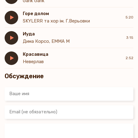
Garik Garik
Горе долом
5:20
SKYLERR та хор ім. Г.Верьовки
Иуда
3:15
Дима Корсо, EMMA M
Красавица
2:52
Неверлав
Обсуждение