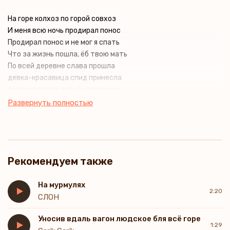
На горе колхоз по горой совхоз
И меня всю ночь продирал понос
Продирал понос и не мог я спать
Что за жизнь пошла, ёб твою мать
По всей деревне слава прошла
девка-красавица спид принесла
всех заразила детей-стариков
Эх не видал я таких мудаков
Развернуть полностью
Рекомендуем также
На мурмулях
2:20
СЛОН
Уносив вдаль вагон людское бля всё горе
1:29