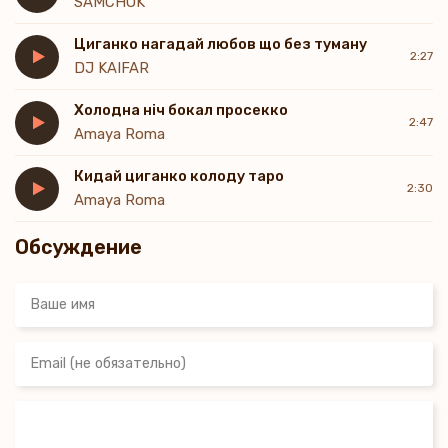
SAMCHUK
Циганко нагадай любов що без туману
2:27
DJ KAIFAR
Холодна ніч бокал просекко
2:47
Amaya Roma
Кидай циганко колоду таро
2:30
Amaya Roma
Обсуждение