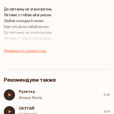
До світанку не згаси вогонь
Летимо з тобою ой в унісон
Любов солодка її сезон
Картулі діско лабай музон
До світанку не згаси вогонь
Летимо з тобою ой в унісон
Любов солодка її сезон
Картулі діско лабай музон
Развернуть полностью
Рекомендуем также
Рулетка
2:49
Amaya Roma
ОКУТАЙ
2:03