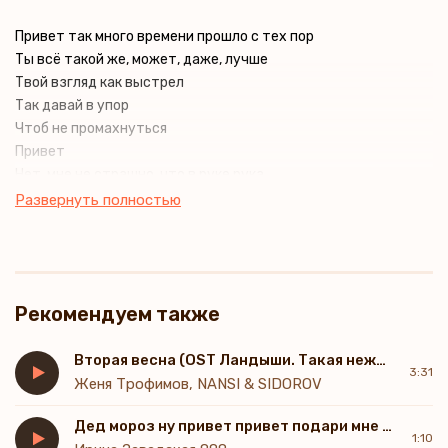
Привет так много времени прошло с тех пор
Ты всё такой же, может, даже, лучше
Твой взгляд как выстрел
Так давай в упор
Чтоб не промахнуться
Привет
Нет, мне не страшно, что в руке рука
Что вокруг нас весь мир почти в руинах
Развернуть полностью
Ты не узнаешь, как же я ждала
Как же я любила
Я уплываю, и время несётся
Прямо за край
Рекомендуем также
Я тону в твоём омуте
Ты снова там
Без адреса
Вторая весна (OST Ландыши. Такая нежная любовь)
3:31
А я всё жду
Женя Трофимов, NANSI & SIDOROV
Дед мороз ну привет привет подари мне бабки и успех
1:10