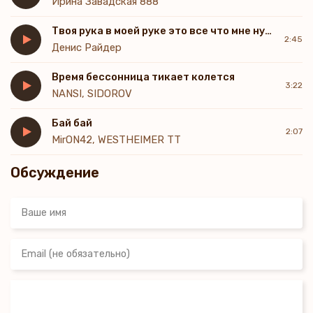
Ирина Завадская 888
Твоя рука в моей руке это все что мне нужно
2:45
Денис Райдер
Время бессонница тикает колется
3:22
NANSI, SIDOROV
Бай бай
2:07
MirON42, WESTHEIMER TT
Обсуждение